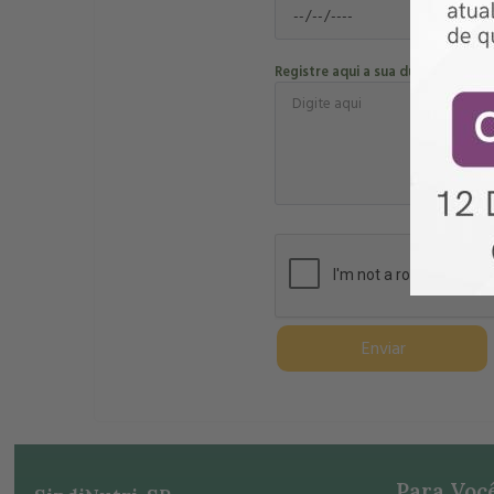
Registre aqui a sua dúvida
Enviar
Para Voc