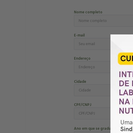
Nome completo
E-mail
Endereço
Cidade
CPF/CNPJ
Ano em que se graduou