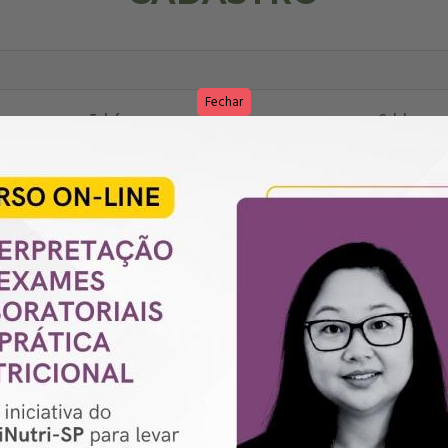
Fechar
Telefone
Celular
Número
Complemento
Estado
CEP
RG
CRN
Área de atuação