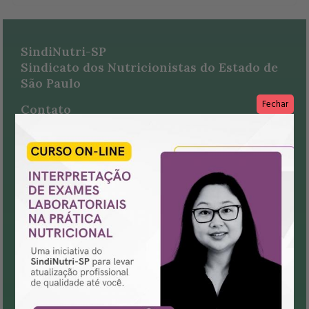
SindiNutri-SP
Sindicato dos Nutricionistas do Estado de
São Paulo
Fechar
Contato
(11) 3337-5263
recepcao@sindinutrisp.org.br
Sede São Paulo
Av. Paulista, 453- 13º andar, Conj. 134 - Bela Vista
São Paulo - SP
Cep 01311-907
Para Você
Conheça seus benefícios