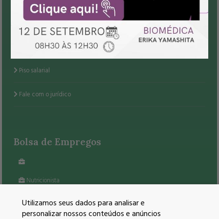
Fique Sócio
Convenções e Dissídios
Piso salarial
Fale com o jurídico
Bolsa de Empregos
Nutricionista
VEJA TODAS AS VAGAS
Utilizamos seus dados para analisar e
personalizar nossos conteúdos e anúncios