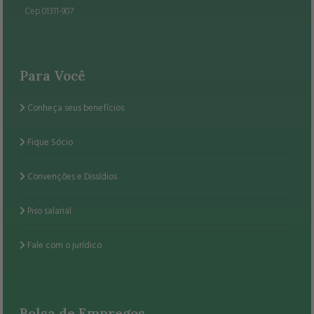
Cep 01311-907
Para Você
Conheça seus benefícios
Fique Sócio
Convenções e Dissídios
Piso salarial
Fale com o jurídico
Bolsa de Empregos