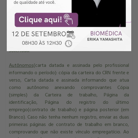
Isenção de algum período por não estar trabalhando na
área
(carta datada e assinada pelo profissional
informando o período): cópia da carteira do CRN frente e
verso, cópia da Carteira Profissional, Identificação e
Foto, Página dos registros (contrato de trabalho),
anterior e posterior ao período sobre o qual a isenção e
solicitada.
Autônomos
(carta datada e assinada pelo profissional
informando o período): cópia da carteira do CRN frente e
verso, Carta datada e assinada informando que atua
como autônomo anexando comprovantes Cópia
(simples) da Carteira de trabalho, Página da
identificação, Página do registro do último
emprego(contrato de trabalho) e página posterior (em
Branco). Caso não tenha nenhum registro, enviar as duas
primeiras páginas de contrato de trabalho em branco,
comprovando que não existe vínculo empregatício. Ao