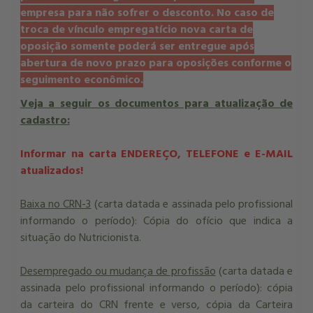
empresa para não sofrer o desconto. No caso de
troca de vínculo empregatício nova carta de
oposição somente poderá ser entregue após
abertura de novo prazo para oposições conforme o
seguimento econômico.
Veja a seguir os documentos para atualização de
cadastro:
Informar na carta ENDEREÇO, TELEFONE e E-MAIL
atualizados!
Baixa no CRN-3
(carta datada e assinada pelo profissional
informando o período): Cópia do ofício que indica a
situação do Nutricionista.
Desempregado ou mudança de profissão
(carta datada e
assinada pelo profissional informando o período): cópia
da carteira do CRN frente e verso, cópia da Carteira