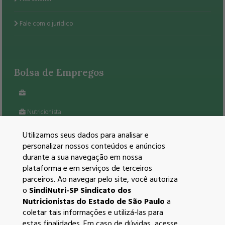
Fale com o jurídico
Bolsa de Empregos
Nutricionista
VEJA TODAS AS VAGAS
Utilizamos seus dados para analisar e
personalizar nossos conteúdos e anúncios
durante a sua navegação em nossa
plataforma e em serviços de terceiros
parceiros. Ao navegar pelo site, você autoriza
Redes Sociais
o
SindiNutri-SP Sindicato dos
Nutricionistas do Estado de São Paulo
a
coletar tais informações e utilizá-las para
estas finalidades. Em caso de dúvidas, acesse