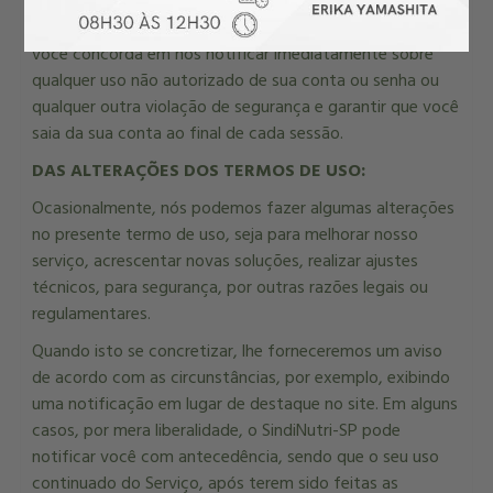
senha, bem como através do uso de sua máquina de
acesso (celular, notebook, PC e outros). Deste modo,
você concorda em nos notificar imediatamente sobre
qualquer uso não autorizado de sua conta ou senha ou
qualquer outra violação de segurança e garantir que você
saia da sua conta ao final de cada sessão.
DAS ALTERAÇÕES DOS TERMOS DE USO:
Ocasionalmente, nós podemos fazer algumas alterações
no presente termo de uso, seja para melhorar nosso
serviço, acrescentar novas soluções, realizar ajustes
técnicos, para segurança, por outras razões legais ou
regulamentares.
Quando isto se concretizar, lhe forneceremos um aviso
de acordo com as circunstâncias, por exemplo, exibindo
uma notificação em lugar de destaque no site. Em alguns
casos, por mera liberalidade, o SindiNutri-SP pode
notificar você com antecedência, sendo que o seu uso
continuado do Serviço, após terem sido feitas as