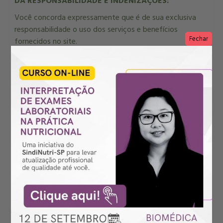
DA RESPONSABILIDADE E INDENIZAÇÕES:
Você concorda expressamente que é de sua exclusiva
responsabilidade o uso dos serviços e benefícios
Fechar
fornecidos no site.
O SindiNutri-SP jamais será responsável por quaisquer
danos, diretos ou indiretos, incidentais e outros, que
sejam resultantes do acesso e uso deste site ou desses
serviços.
Você concorda que não seremos responsabilizados pelo
que possa ocorrer com você e que esteja ligado a sua
utilização de nossos serviços, benefícios e outras
atividades gratuitas ou remuneradas, bem como não
somos responsáveis pela perda ou dano que possa
ocorrer como resultado de alguém usar sua senha ou
conta, com ou sem o seu conhecimento.
Você também é totalmente responsável por todas as
atividades que ocorrem através do uso de sua conta e