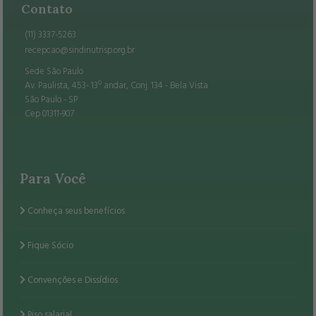
Contato
(11) 3337-5263
recepcao@sindinutrisp.org.br
Sede São Paulo
Av. Paulista, 453- 13º andar, Conj. 134 - Bela Vista
São Paulo - SP
Cep 01311-907
Para Você
Conheça seus benefícios
Fique Sócio
Convenções e Dissídios
Piso salarial