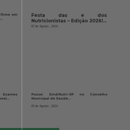
 firme em 
Festa das e dos 
..
Nutricionistas – Edição 2026!...
07 de Agosto , 2026
 Exames 
Posse: SindiNutri-SP no Conselho 
nal...
Municipal de Saúde...
05 de Agosto , 2026