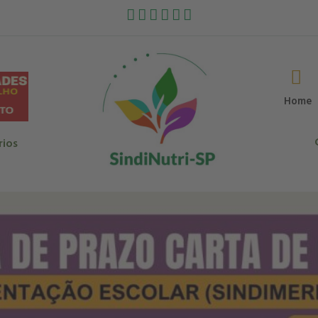
Home
rios